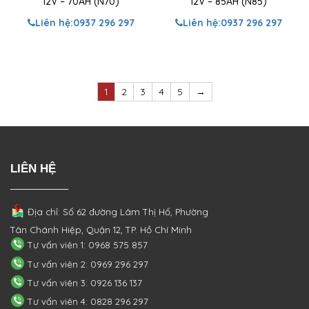
12V – 70AH (N70)
12V – 85AH (N85)
Liên hệ:
0937 296 297
Liên hệ:
0937 296 297
1
2
3
4
5
→
LIÊN HỆ
Địa chỉ: Số 62 đường Lâm Thị Hố, Phường
Tân Chánh Hiệp, Quận 12, TP. Hồ Chí Minh
Tư vấn viên 1: 0968 575 857
Tư vấn viên 2: 0969 296 297
Tư vấn viên 3: 0926 136 137
Tư vấn viên 4: 0828 296 297