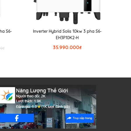
pha S6-
Inverter Hybrid Solis 10kw 3 pha S6-
EH3P10K2-H
35.990.000
₫
00
₫