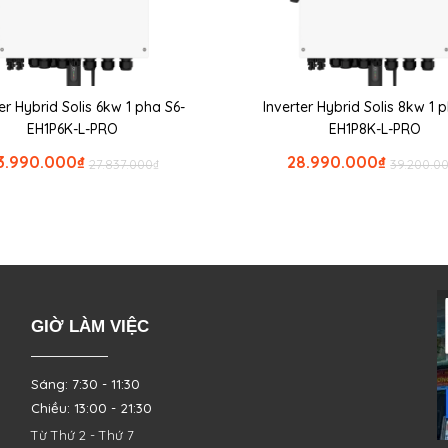
er Hybrid Solis 6kw 1 pha S6-
Inverter Hybrid Solis 8kw 1 
EH1P6K-L-PRO
EH1P8K-L-PRO
3.990.000
₫
28.990.000
₫
27.837.000
₫
39.200.0
GIỜ LÀM VIỆC
Sáng: 7:30 - 11:30
Chiều: 13:00 - 21:30
Từ Thứ 2 - Thứ 7