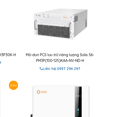
EH3P30K-H
Mô-đun PCS lưu trữ năng lượng Solis S6-
PM3P(100-125)KAA-NV-ND-H
7
Liên hệ:
0937 296 297
Sale