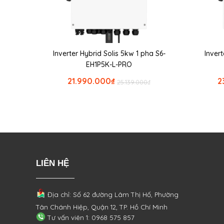
Inverter Hybrid Solis 5kw 1 pha S6-
Invert
EH1P5K-L-PRO
21.990.000
₫
2
25.139.000
₫
LIÊN HỆ
Địa chỉ: Số 62 đường Lâm Thị Hố, Phường
Tân Chánh Hiệp, Quận 12, TP. Hồ Chí Minh
Tư vấn viên 1: 0968 575 857