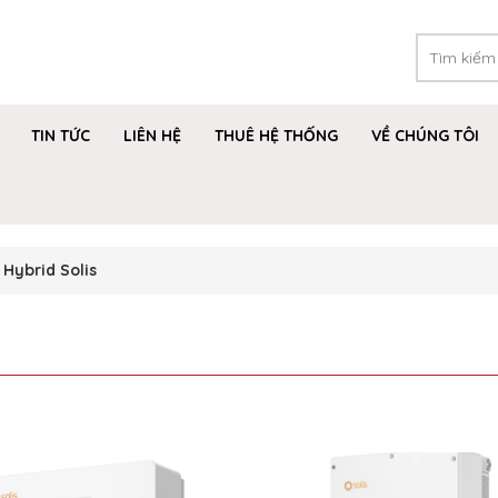
TIN TỨC
LIÊN HỆ
THUÊ HỆ THỐNG
VỀ CHÚNG TÔI
 Hybrid Solis