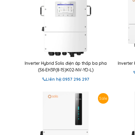
Inverter Hybrid Solis điện áp thấp ba pha
Inverter
(S6-EH3P(8-15)K02-NV-YD-L)
Liên hệ:
0937 296 297
Sale