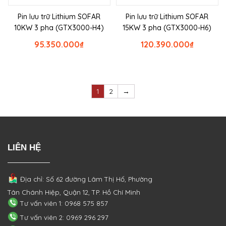
Pin lưu trữ Lithium SOFAR
Pin lưu trữ Lithium SOFAR
10KW 3 pha (GTX3000-H4)
15KW 3 pha (GTX3000-H6)
95.350.000
₫
120.390.000
₫
1
2
→
LIÊN HỆ
Địa chỉ: Số 62 đường Lâm Thị Hố, Phường
Tân Chánh Hiệp, Quận 12, TP. Hồ Chí Minh
Tư vấn viên 1: 0968 575 857
Tư vấn viên 2: 0969 296 297