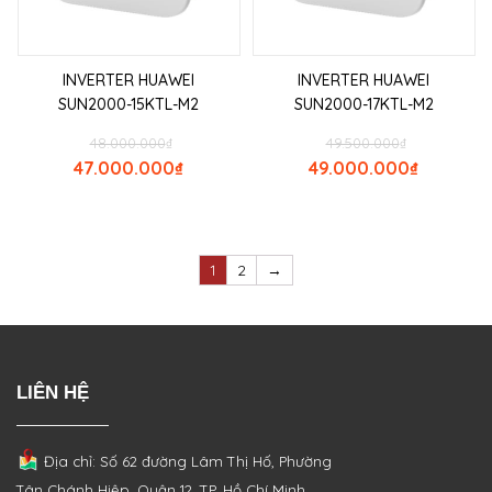
INVERTER HUAWEI
INVERTER HUAWEI
SUN2000-15KTL-M2
SUN2000-17KTL-M2
48.000.000
₫
49.500.000
₫
47.000.000
₫
49.000.000
₫
1
2
→
LIÊN HỆ
Địa chỉ: Số 62 đường Lâm Thị Hố, Phường
Tân Chánh Hiệp, Quận 12, TP. Hồ Chí Minh