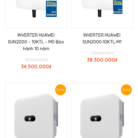
INVERTER HUAWEI
INVERTER HUAWEI
SUN2000 – 10KTL – M0 Bảo
SUN2000-10KTL-M1
hành 10 năm
39.500.000
₫
38.300.000
₫
35.500.000
₫
34.500.000
₫
Sale
Sale