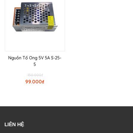
Nguồn Tổ Ong 5V 5A S-25-
5
150.000
₫
99.000
₫
LIÊN HỆ