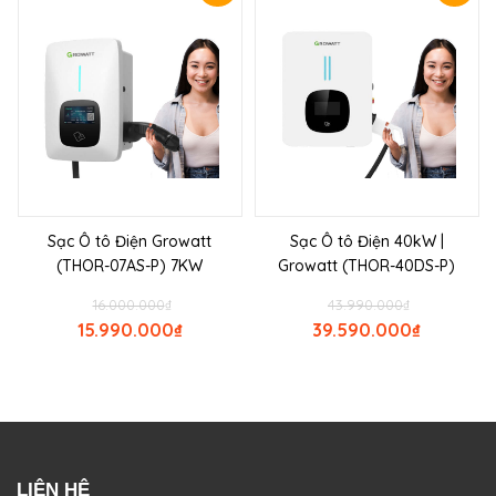
Sạc Ô tô Điện Growatt
Sạc Ô tô Điện 40kW |
(THOR-07AS-P) 7KW
Growatt (THOR-40DS-P)
16.000.000
₫
43.990.000
₫
15.990.000
₫
39.590.000
₫
LIÊN HỆ