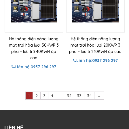
Hệ thống điện năng lượng
Hệ thống điện năng lượng
mặt trời hòa lưới 30KWP 3
mặt trời hòa lưới 20KWP 3
pha – lưu trữ 40KWH áp
pha – lưu trữ 10KWH áp cao
cao
Liên hệ:
0937 296 297
Liên hệ:
0937 296 297
1
2
3
4
…
32
33
34
→
LIÊN HỆ