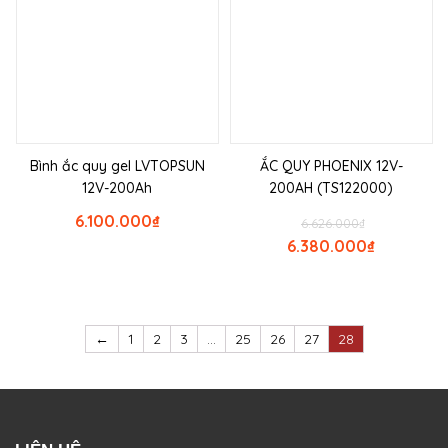
Bình ắc quy gel LVTOPSUN
ẮC QUY PHOENIX 12V-
12V-200Ah
200AH (TS122000)
6.100.000
₫
6.626.000
₫
6.380.000
₫
←
1
2
3
…
25
26
27
28