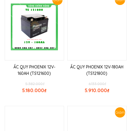
giá!
giá!
ẮC QUY PHOENIX 12V-
ẮC QUY PHOENIX 12V-180AH
160AH (TS121600)
(TS121800)
5.382.000
₫
6.133.000
₫
5.180.000
₫
5.910.000
₫
Giảm
giá!