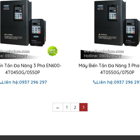
ến Tần Đa Năng 3 Pha EN600-
Máy Biến Tần Đa Năng 3 Pha
4T0450G/0550P
4T0550G/0750P
Liên hệ:
0937 296 297
Liên hệ:
0937 296 29
←
1
2
3