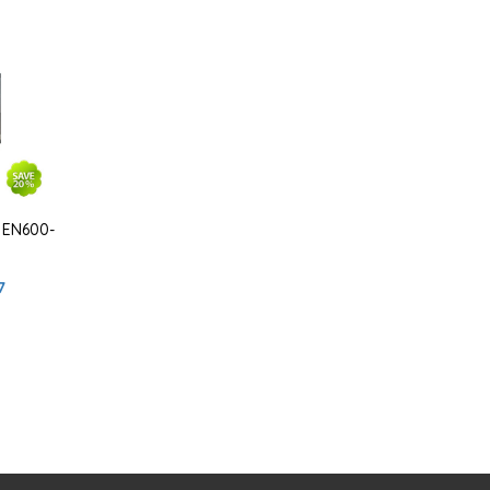
 EN600-
7