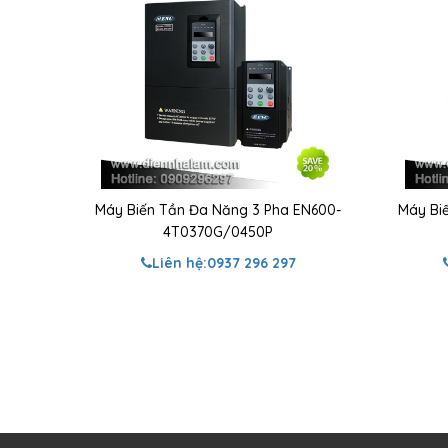
Máy Biến Tần Đa Năng 3 Pha EN600-
Máy Bi
4T0370G/0450P
Liên hệ:
0937 296 297