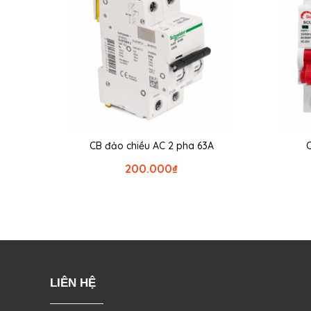
CB đảo chiều AC 2 pha 63A
200.000
₫
LIÊN HỆ