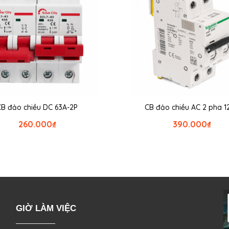
CB đảo chiều DC 63A-2P
CB đảo chiều AC 2 pha 1
260.000
₫
390.000
₫
GIỜ LÀM VIỆC