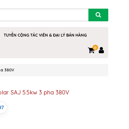
TUYỂN CỘNG TÁC VIÊN & ĐẠI LÝ BÁN HÀNG
0
ha 380V
lar SAJ 5.5kw 3 pha 380V
97