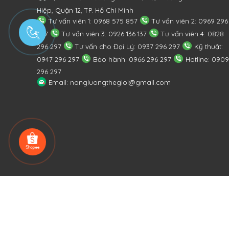
Hiệp, Quận 12, TP. Hồ Chí Minh
Tư vấn viên 1: 0968 575 857
Tư vấn viên 2: 0969 296
297
Tư vấn viên 3: 0926 136 137
Tư vấn viên 4: 0828
296 297
Tư vấn cho Đại Lý: 0937 296 297
Kỹ thuật:
0947 296 297
Bảo hành: 0966 296 297
Hotline: 0909
296 297
Email: nangluongthegioi@gmail.com