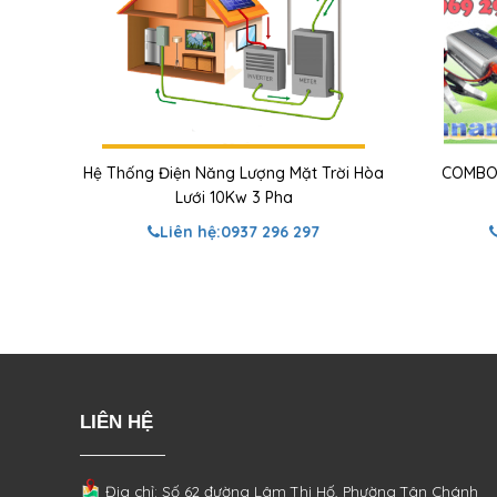
Hệ Thống Điện Năng Lượng Mặt Trời Hòa
COMBO
Lưới 10Kw 3 Pha
Liên hệ:
0937 296 297
LIÊN HỆ
Địa chỉ: Số 62 đường Lâm Thị Hố, Phường
Tân Chánh