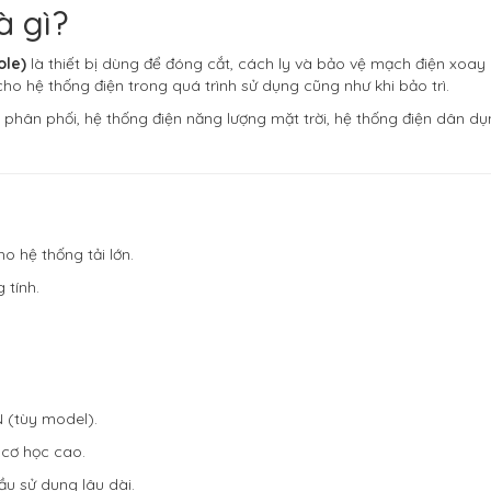
à gì?
ole)
là thiết bị dùng để đóng cắt, cách ly và bảo vệ mạch điện xoay 
cho hệ thống điện trong quá trình sử dụng cũng như khi bảo trì.
ện phân phối, hệ thống điện năng lượng mặt trời, hệ thống điện dân 
o hệ thống tải lớn.
 tính.
N (tùy model).
 cơ học cao.
ầu sử dụng lâu dài.