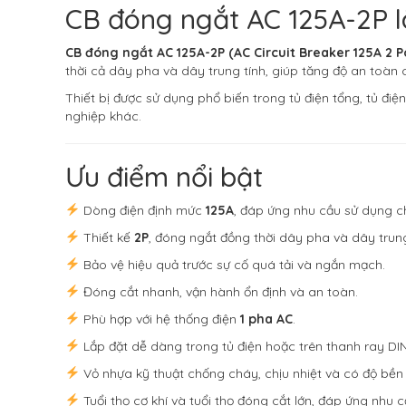
CB đóng ngắt AC 125A-2P l
CB đóng ngắt AC 125A-2P (AC Circuit Breaker 125A 2 P
thời cả dây pha và dây trung tính, giúp tăng độ an toàn 
Thiết bị được sử dụng phổ biến trong tủ điện tổng, tủ đi
nghiệp khác.
Ưu điểm nổi bật
Dòng điện định mức
125A
, đáp ứng nhu cầu sử dụng ch
Thiết kế
2P
, đóng ngắt đồng thời dây pha và dây trung
Bảo vệ hiệu quả trước sự cố quá tải và ngắn mạch.
Đóng cắt nhanh, vận hành ổn định và an toàn.
Phù hợp với hệ thống điện
1 pha AC
.
Lắp đặt dễ dàng trong tủ điện hoặc trên thanh ray DI
Vỏ nhựa kỹ thuật chống cháy, chịu nhiệt và có độ bền
Tuổi thọ cơ khí và tuổi thọ đóng cắt lớn, đáp ứng nhu c