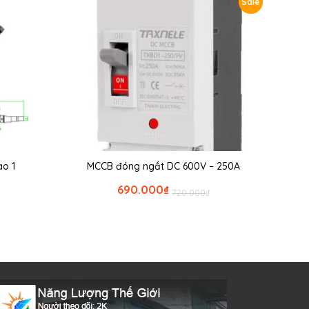
Sale
̀o 1
MCCB đóng ngắt DC 600V – 250A
690.000
₫
720.000
₫