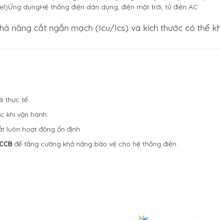
l)Ứng dụngHệ thống điện dân dụng, điện mặt trời, tủ điện AC
hả năng cắt ngắn mạch (Icu/Ics) và kích thước có thể kh
 thực tế.
c khi vận hành.
t luôn hoạt động ổn định.
CCB
để tăng cường khả năng bảo vệ cho hệ thống điện.