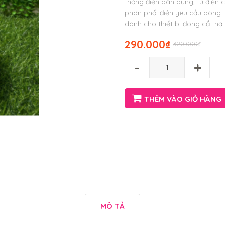
thống điện dân dụng, tủ điện 
phân phối điện yêu cầu dòng tả
dành cho thiết bị đóng cắt hạ 
290.000
₫
320.000
₫
-
+
THÊM VÀO GIỎ HÀNG
MÔ TẢ