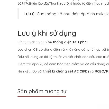
60947-2Kiểu lắp đặtThanh ray DIN hoặc tủ điện (tùy mode
Lưu ý:
Các thông số như điện áp định mức, k
Lưu ý khi sử dụng
Sử dụng đúng cho
hệ thống điện AC 1 pha
.
Lựa chọn CB có dòng điện và khả năng cắt phù hợp với tải
Đấu nối đúng sơ đồ kỹ thuật và siết chặt các đầu cực trướ
Kiểm tra định kỳ để đảm bảo tiếp điểm và cơ cấu đóng cắ
Nên kết hợp với
thiết bị chống sét AC (SPD)
và
RCBO/R
Sản phẩm tương tự