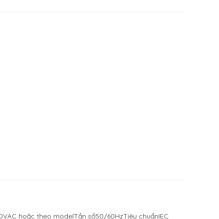
20VAC hoặc theo modelTần số50/60HzTiêu chuẩnIEC