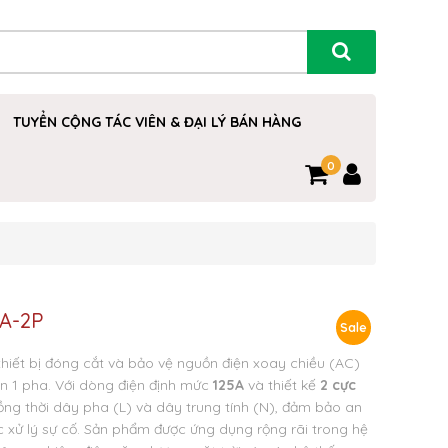
TUYỂN CỘNG TÁC VIÊN & ĐẠI LÝ BÁN HÀNG
0
5A-2P
Sale
thiết bị đóng cắt và bảo vệ nguồn điện xoay chiều (AC)
n 1 pha. Với dòng điện định mức
125A
và thiết kế
2 cực
đồng thời dây pha (L) và dây trung tính (N), đảm bảo an
ặc xử lý sự cố. Sản phẩm được ứng dụng rộng rãi trong hệ