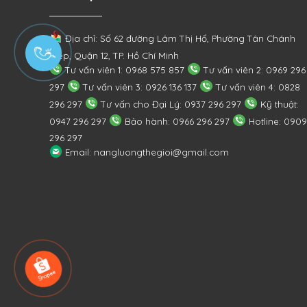
Địa chỉ: Số 62 đường Lâm Thị Hố, Phường
Tân Chánh
Hiệp, Quận 12, TP. Hồ Chí Minh
Tư vấn viên 1: 0968 575 857
Tư vấn viên 2: 0969 296
297
Tư vấn viên 3: 0926 136 137
Tư vấn viên 4: 0828
296 297
Tư vấn cho Đại Lý: 0937 296 297
Kỹ thuật:
0947 296 297
Bảo hành: 0966 296 297
Hotline: 0909
296 297
Email: nangluongthegioi@gmail.com