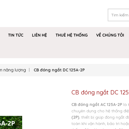
TIN TỨC
LIÊN HỆ
THUÊ HỆ THỐNG
VỀ CHÚNG TÔI
in năng lượng
CB đóng ngắt DC 125A-2P
CB đóng ngắt DC 12
CB đóng ngắt AC 125A-2P
là 
chuyên dụng cho hệ thống điệ
(2P)
, thiết bị giúp đóng ngắt 
toàn khi vận hành, bảo trì ho