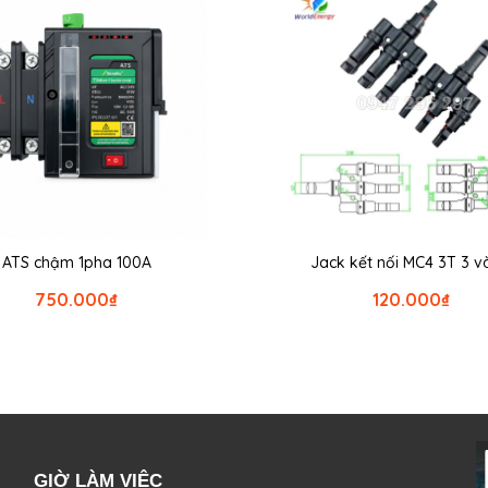
ATS chậm 1pha 100A
Jack kết nối MC4 3T 3 va
750.000
₫
120.000
₫
GIỜ LÀM VIỆC