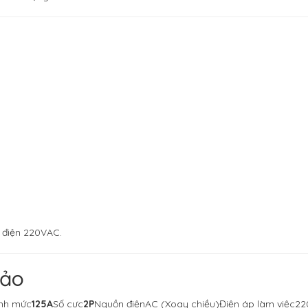
 điện 220VAC.
hảo
ịnh mức
125A
Số cực
2P
Nguồn điệnAC (Xoay chiều)Điện áp làm việc2