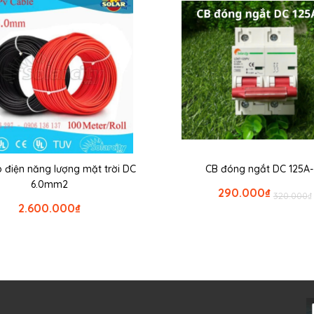
 điện năng lượng mặt trời DC
CB đóng ngắt DC 125A-
6.0mm2
290.000
₫
320.000
₫
2.600.000
₫