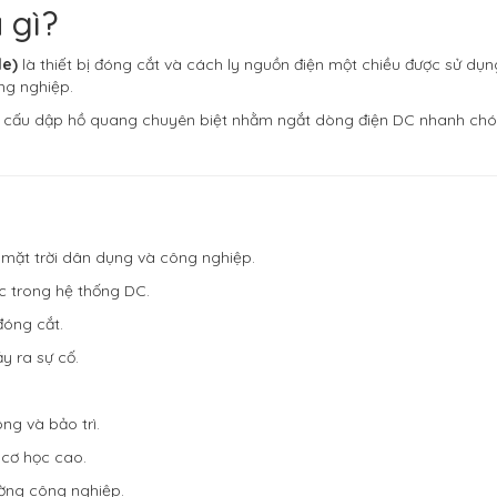
 gì?
le)
là thiết bị đóng cắt và cách ly nguồn điện một chiều được sử dụn
ng nghiệp.
cơ cấu dập hồ quang chuyên biệt nhằm ngắt dòng điện DC nhanh chó
n mặt trời dân dụng và công nghiệp.
c trong hệ thống DC.
đóng cắt.
y ra sự cố.
ng và bảo trì.
 cơ học cao.
ường công nghiệp.