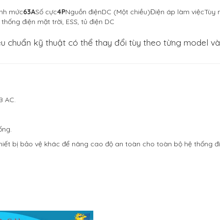
ịnh mức
63A
Số cực
4P
Nguồn điệnDC (Một chiều)Điện áp làm việcTù
ống điện mặt trời, ESS, tủ điện DC
u chuẩn kỹ thuật có thể thay đổi tùy theo từng model và
B AC.
ống.
hiết bị bảo vệ khác để nâng cao độ an toàn cho toàn bộ hệ thống điệ