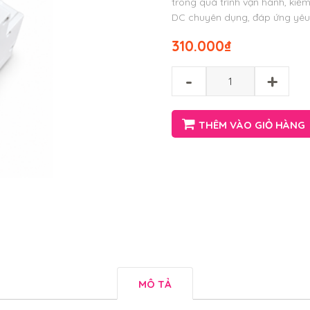
trong quá trình vận hành, kiểm
DC chuyên dụng, đáp ứng yêu
310.000
₫
-
+
THÊM VÀO GIỎ HÀNG
MÔ TẢ