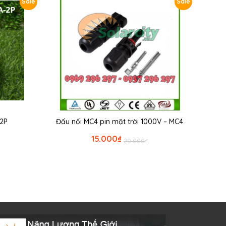
Sale
Sale
2P
Đấu nối MC4 pin mặt trời 1000V – MC4
15.000
₫
20.000
₫