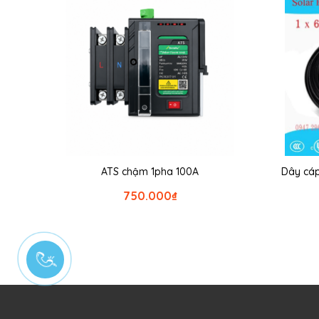
ATS chậm 1pha 100A
Dây cáp
750.000
₫