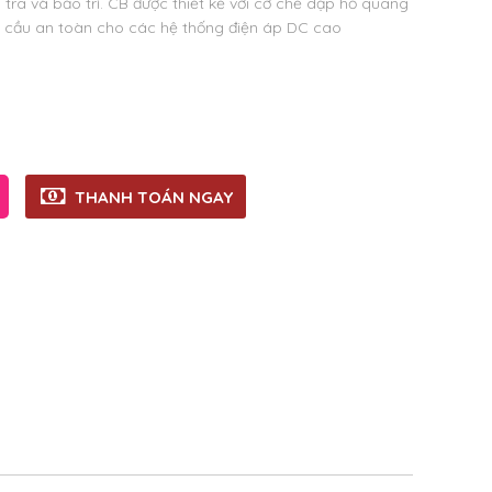
 tra và bảo trì. CB được thiết kế với cơ chế dập hồ quang
 cầu an toàn cho các hệ thống điện áp DC cao
THANH TOÁN NGAY