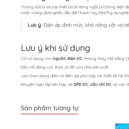
Thông sốGiá trịLoại thiết bịCB đóng ngắt DCDòng điện đ
hoặc tương đươngKiểu lắp đặtThanh ray DINỨng dụngHệ th
Lưu ý:
Điện áp định mức, khả năng cắt và tiê
Lưu ý khi sử dụng
Chỉ sử dụng cho
nguồn điện DC
, không thay thế bằng C
Đấu nối đúng cực theo sơ đồ của nhà sản xuất.
Lựa chọn dòng điện và điện áp phù hợp với thiết kế hệ th
Khuyến nghị lắp kết hợp với
SPD DC
,
cầu chì DC
và các t
Sản phẩm tương tự