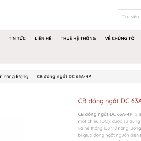
TIN TỨC
LIÊN HỆ
THUÊ HỆ THỐNG
VỀ CHÚNG TÔI
in năng lượng
CB đóng ngắt DC 63A-4P
CB đóng ngắt DC 63
CB đóng ngắt DC 63A-4P
là t
một chiều (DC), được sử dụng 
và hệ thống lưu trữ năng lượn
bị giúp đóng ngắt nguồn điện 