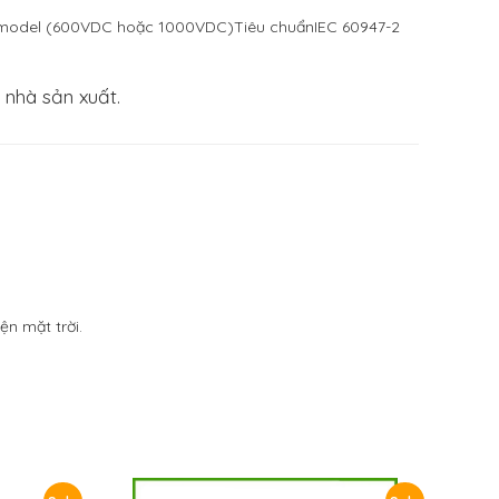
y model (600VDC hoặc 1000VDC)Tiêu chuẩnIEC 60947-2
 nhà sản xuất.
n mặt trời.