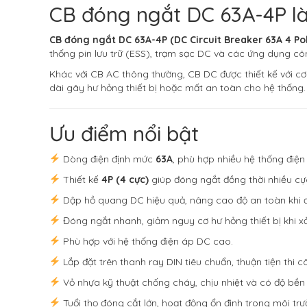
CB đóng ngắt DC 63A-4P là
CB đóng ngắt DC 63A-4P (DC Circuit Breaker 63A 4 Po
thống pin lưu trữ (ESS), trạm sạc DC và các ứng dụng cô
Khác với CB AC thông thường, CB DC được thiết kế với 
dài gây hư hỏng thiết bị hoặc mất an toàn cho hệ thống.
Ưu điểm nổi bật
Dòng điện định mức
63A
, phù hợp nhiều hệ thống điệ
Thiết kế
4P (4 cực)
giúp đóng ngắt đồng thời nhiều cự
Dập hồ quang DC hiệu quả, nâng cao độ an toàn khi 
Đóng ngắt nhanh, giảm nguy cơ hư hỏng thiết bị khi xả
Phù hợp với hệ thống điện áp DC cao.
Lắp đặt trên thanh ray DIN tiêu chuẩn, thuận tiện thi cô
Vỏ nhựa kỹ thuật chống cháy, chịu nhiệt và có độ bền
Tuổi thọ đóng cắt lớn, hoạt động ổn định trong môi tr