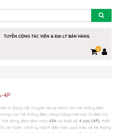
TUYỂN CỘNG TÁC VIÊN & ĐẠI LÝ BÁN HÀNG
0
A-4P
hiết bị đóng cắt chuyên dụng dành cho hệ thống điện
trong các hệ thống điện năng lượng mặt trời, tủ điện DC
g. Với dòng điện định mức
63A
và thiết kế
4 cực (4P)
, thiết
DC an toàn, cách ly mạch điện hiệu quả, bảo vệ hệ thống