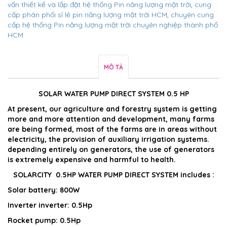
vấn thiết kế và lắp đặt hệ thống Pin năng lượng mặt trời
,
cung
cấp phân phối sỉ lẻ pin năng lượng mặt trời HCM
,
chuyên cung
cấp hệ thống Pin năng lượng mặt trời chuyên nghiệp thành phố
HCM
MÔ TẢ
SOLAR WATER PUMP DIRECT SYSTEM 0.5 HP
At present, our agriculture and forestry system is getting
more and more attention and development, many farms
are being formed, most of the farms are in areas without
electricity, the provision of auxiliary irrigation systems.
depending entirely on generators, the use of generators
is extremely expensive and harmful to health.
SOLARCITY 0.5HP WATER PUMP DIRECT SYSTEM includes :
Solar battery: 800W
Inverter inverter: 0.5Hp
Rocket pump: 0.5Hp