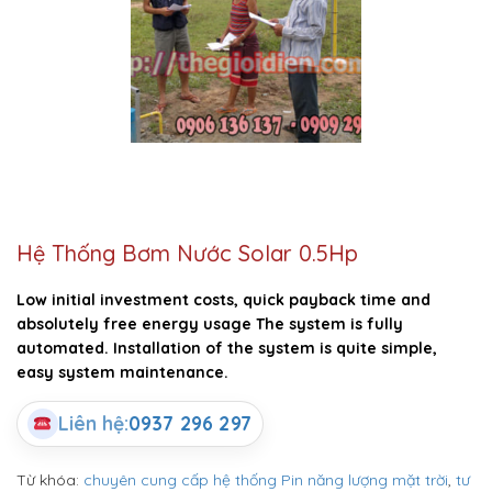
Hệ Thống Bơm Nước Solar 0.5Hp
Low initial investment costs, quick payback time and
absolutely free energy usage The system is fully
automated. Installation of the system is quite simple,
easy system maintenance.
Liên hệ:
0937 296 297
Từ khóa:
chuyên cung cấp hệ thống Pin năng lượng mặt trời
,
tư