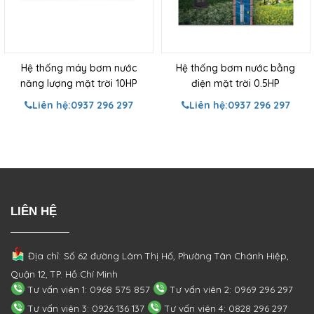
Hệ thống máy bơm nước
Hệ thống bơm nước bằng
năng lượng mặt trời 10HP
điện mặt trời 0.5HP
Liên hệ:
0937 296 297
Liên hệ:
0937 296 297
LIÊN HỆ
Địa chỉ: Số 62 đường Lâm Thị Hố, Phường
Tân Chánh Hiệp,
Quận 12, TP. Hồ Chí Minh
Tư vấn viên 1: 0968 575 857
Tư vấn viên 2: 0969 296 297
Tư vấn viên 3: 0926 136 137
Tư vấn viên 4: 0828 296 297