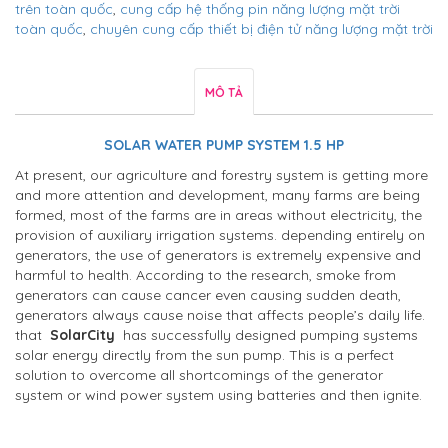
trên toàn quốc
,
cung cấp hệ thống pin năng lượng mặt trời
toàn quốc
,
chuyên cung cấp thiết bị điện tử năng lượng mặt trời
MÔ TẢ
SOLAR WATER PUMP SYSTEM 1.5 HP
At present, our agriculture and forestry system is getting more
and more attention and development, many farms are being
formed, most of the farms are in areas without electricity, the
provision of auxiliary irrigation systems. depending entirely on
generators, the use of generators is extremely expensive and
harmful to health. According to the research, smoke from
generators can cause cancer even causing sudden death,
generators always cause noise that affects people’s daily life.
that
SolarCity
has successfully designed pumping systems
solar energy directly from the sun pump. This is a perfect
solution to overcome all shortcomings of the generator
system or wind power system using batteries and then ignite.