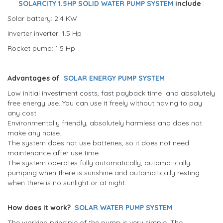
SOLARCITY 1.5HP SOLID WATER PUMP SYSTEM
include
:
Solar battery: 2.4 KW
Inverter inverter: 1.5 Hp
Rocket pump: 1.5 Hp
Advantages of
SOLAR ENERGY PUMP SYSTEM
Low initial investment costs, fast payback time and absolutely
free energy use. You can use it freely without having to pay
any cost.
Environmentally friendly, absolutely harmless and does not
make any noise.
The system does not use batteries, so it does not need
maintenance after use time.
The system operates fully automatically, automatically
pumping when there is sunshine and automatically resting
when there is no sunlight or at night.
How does it work?
SOLAR WATER PUMP SYSTEM
The working principle of the pump is very simple. The