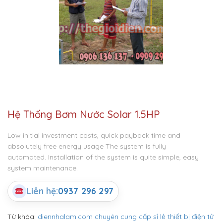
Hệ Thống Bơm Nước Solar 1.5HP
Low initial investment costs, quick payback time and
absolutely free energy usage The system is fully
automated. Installation of the system is quite simple, easy
system maintenance.
Liên hệ:
0937 296 297
Từ khóa:
diennhalam.com chuyên cung cấp sỉ lẻ thiết bị điện tử