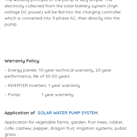
electricity collected from the solar battery system (high
voltage DC power) will be fed into the charging controller,
which is converted into 3-phase AC, then directly into the
pump.
Warranty Policy:
– Energy panels: 10-year technical warranty, 20-year
performance, life of 30-50 years.
– INVERTER inverters: 1 year warranty
– Pump: 1 year warranty
Application of
SOLAR WATER PUMP SYSTEM
.
Application for vegetable farms, garden, fruit trees, rubber,
cafe, cashew, pepper, dragon fruit, irrigation systems, public
grass …