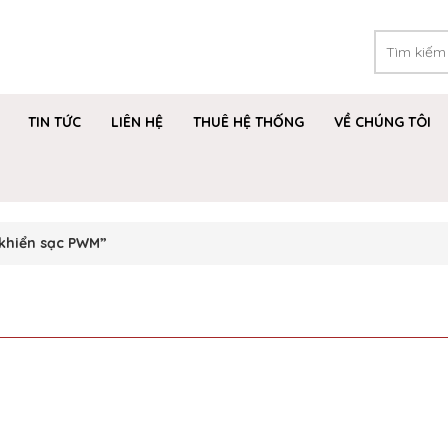
TIN TỨC
LIÊN HỆ
THUÊ HỆ THỐNG
VỀ CHÚNG TÔI
khiển sạc PWM”