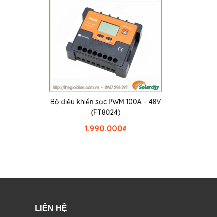
Bộ điều khiển sạc PWM 100A – 48V
(FT8024)
1.990.000
₫
LIÊN HỆ