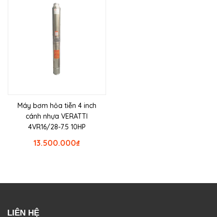
Máy bơm hỏa tiễn 4 inch
cánh nhựa VERATTI
4VR16/28-7.5 10HP
13.500.000
₫
LIÊN HỆ