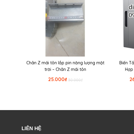
Chân Z mái tôn lắp pin năng lượng mặt
Biến T
trời – Chân Z mái tôn
Hợp
25.000
₫
2
30.000
₫
LIÊN HỆ