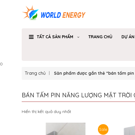
TẤT CẢ SẢN PHẨM
TRANG CHỦ
DỰ ÁN
0
Trang chủ
Sản phẩm được gắn thẻ “bán tấm pin 
BÁN TẤM PIN NĂNG LƯỢNG MẶT TRỜI 
Hiển thị kết quả duy nhất
Sale