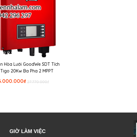
ần Hòa Lưới GoodWe SDT Tích
 Tigo 20Kw Ba Pha 2 MPPT
6.000.000
₫
27.770.000
₫
GIỜ LÀM VIỆC