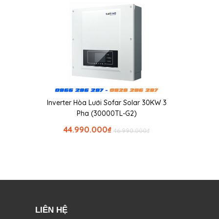
Inverter Hòa Lưới Sofar Solar 30KW 3
Pha (30000TL-G2)
44.990.000
₫
46.990.000
₫
LIÊN HỆ