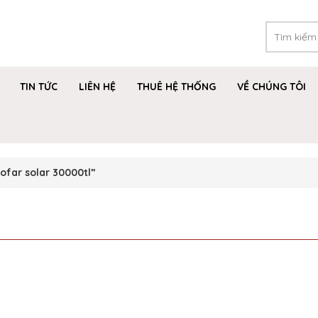
TIN TỨC
LIÊN HỆ
THUÊ HỆ THỐNG
VỀ CHÚNG TÔI
ofar solar 30000tl”