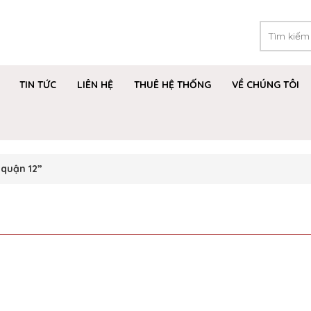
TIN TỨC
LIÊN HỆ
THUÊ HỆ THỐNG
VỀ CHÚNG TÔI
 quận 12”