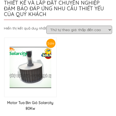
THIẾT KẾ VÀ LẮP ĐẶT CHUYÊN NGHIỆP
ĐẢM BẢO ĐÁP ỨNG NHU CẦU THIẾT YẾU
CỦA QUÝ KHÁCH
Hiển thị kết quả duy nhất
Sale
Motor Tua Bin Gió Solarcity
80Kw