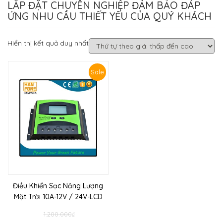
LẮP ĐẶT CHUYÊN NGHIỆP ĐẢM BẢO ĐÁP
ỨNG NHU CẦU THIẾT YẾU CỦA QUÝ KHÁCH
Hiển thị kết quả duy nhất
Sale
Điều Khiển Sạc Năng Lượng
Mặt Trời 10A-12V / 24V-LCD
1.200.000
₫