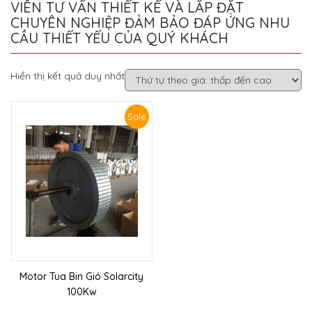
VIÊN TƯ VẤN THIẾT KẾ VÀ LẮP ĐẶT
CHUYÊN NGHIỆP ĐẢM BẢO ĐÁP ỨNG NHU
CẦU THIẾT YẾU CỦA QUÝ KHÁCH
Hiển thị kết quả duy nhất
Sale
Motor Tua Bin Gió Solarcity
100Kw