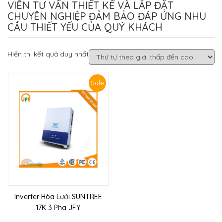
VIÊN TƯ VẤN THIẾT KẾ VÀ LẮP ĐẶT
CHUYÊN NGHIỆP ĐẢM BẢO ĐÁP ỨNG NHU
CẦU THIẾT YẾU CỦA QUÝ KHÁCH
Hiển thị kết quả duy nhất
Sale
Inverter Hòa Lưới SUNTREE
17K 3 Pha JFY