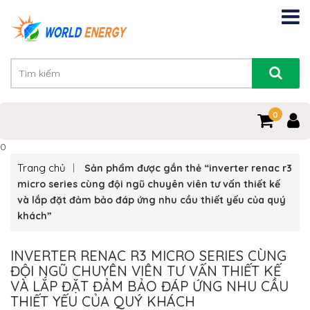
0
0
Trang chủ
Sản phẩm được gắn thẻ “inverter renac r3
micro series cùng đội ngũ chuyên viên tư vấn thiết kế
và lắp đặt đảm bảo đáp ứng nhu cầu thiết yếu của quý
khách”
INVERTER RENAC R3 MICRO SERIES CÙNG
ĐỘI NGŨ CHUYÊN VIÊN TƯ VẤN THIẾT KẾ
VÀ LẮP ĐẶT ĐẢM BẢO ĐÁP ỨNG NHU CẦU
THIẾT YẾU CỦA QUÝ KHÁCH