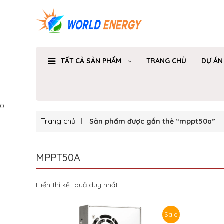
TẤT CẢ SẢN PHẨM
TRANG CHỦ
DỰ ÁN
0
Trang chủ
Sản phẩm được gắn thẻ “mppt50a”
MPPT50A
Hiển thị kết quả duy nhất
Sale