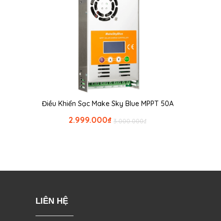
Điều Khiển Sạc Make Sky Blue MPPT 50A
2.999.000
₫
3.000.000
₫
LIÊN HỆ