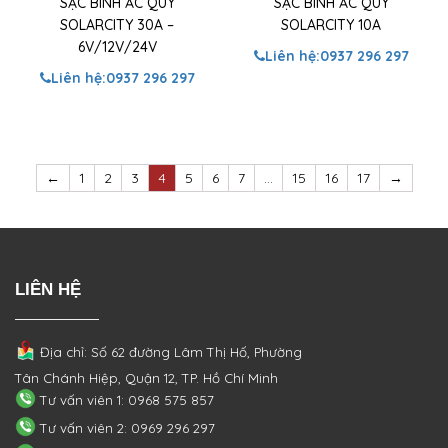
SẠC BÌNH ẮC QUY
SẠC BÌNH ẮC QUY
SOLARCITY 30A –
SOLARCITY 10A
6V/12V/24V
Liên hệ:
0937 296 297
Liên hệ:
0937 296 297
←
1
2
3
4
5
6
7
…
15
16
17
→
LIÊN HỆ
Địa chỉ: Số 62 đường Lâm Thị Hố, Phường
Tân Chánh Hiệp, Quận 12, TP. Hồ Chí Minh
Tư vấn viên 1: 0968 575 857
Tư vấn viên 2: 0969 296 297