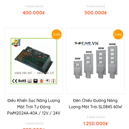
1.000.000
₫
1.000.000
₫
400.000
₫
500.000
₫
Sale
Sale
Điều Khiển Sạc Năng Lượng
Đèn Chiếu Đường Năng
Mặt Trời Tự Động
Lượng Mặt Trời SL0845 60W
PWM2024A-40A / 12V / 24V
1.350.000
₫
1.250.000
₫
1.600.000
₫