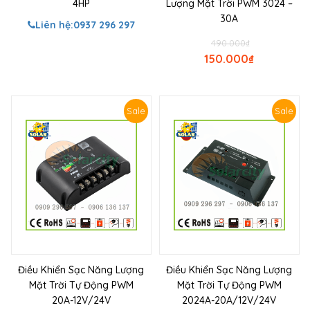
4HP
Lượng Mặt Trời PWM 3024 –
30A
Liên hệ:
0937 296 297
490.000
₫
150.000
₫
Sale
Sale
Điều Khiển Sạc Năng Lượng
Điều Khiển Sạc Năng Lượng
Mặt Trời Tự Động PWM
Mặt Trời Tự Động PWM
20A-12V/24V
2024A-20A/12V/24V