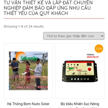
TƯ VẤN THIẾT KẾ VÀ LẮP ĐẶT CHUYÊN
NGHIỆP ĐẢM BẢO ĐÁP ỨNG NHU CẦU
THIẾT YẾU CỦA QUÝ KHÁCH
Showing 1–8 of 24 results
Sale
Hệ Thống Bơm Nước Solar
Bộ Điều Khiển Sạc Năng