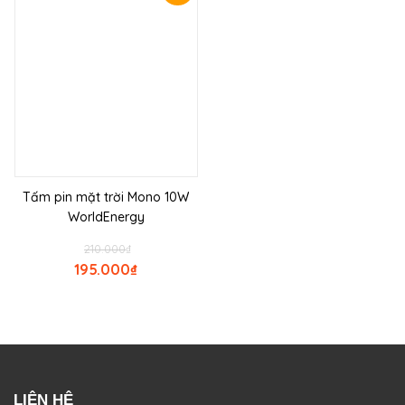
Tấm pin mặt trời Mono 10W
WorldEnergy
210.000
₫
195.000
₫
LIÊN HỆ