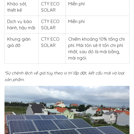
Khảo sát,
CTY ECO
Miễn phí
thiết kế
SOLAR
Dịch vụ bảo
CTY ECO
Miễn phí
hành, hậu mãi
SOLAR
Khung giàn
CTY ECO
Chiếm khoảng 10% tổng chi
giá đỡ
SOLAR
phí. Mái tôn sẽ ít tốn chi phí
nhất, sau đó là mái bằng,
mái ngói.
*Sự chênh lệch về giá tùy theo vị trí lắp đặt, kết cấu mái và loại
sản phẩm.