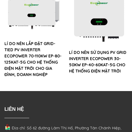
LÍ DO NÊN LẮP ĐẶT GRID-
TIED PV INVERTER
LÍ DO NÊN SỬ DỤNG PV GRID
ECOPOWER 70-110KW EP-80-
INVERTER ECOPOWER 30-
125KAT-5G CHO HỆ THỐNG
50KW EP-40-60KAT-5G CHO
ĐIỆN MẶT TRỜI CHO GIA
HỆ THỐNG ĐIỆN MẶT TRỜI
ĐÌNH, DOANH NGHIỆP
LIÊN HỆ
Địa chỉ: Số 62 đường Lâm Thị Hố, Phường
Tân Chánh Hiệp,