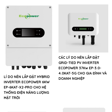
CÁC LÝ DO NÊN LẮP ĐẶT
GRID-TIED PV INVERTER
ECOPOWER 37Kw EP-3.0-
4.0KAT-5G CHO GIA ĐÌNH VÀ
LÍ DO NÊN LẮP ĐẶT HYBRID
DOANH NGHIỆP
INVERTER ECOPOWER 6KW
EP-6KAT-X2-PRO CHO HỆ
THỐNG ĐIỆN NĂNG LƯỢNG
MẶT TRỜI