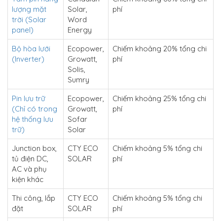
lượng mặt
Solar,
phí
trời (Solar
Word
panel)
Energy
Bộ hòa lưới
Ecopower,
Chiếm khoảng 20% tổng chi
(Inverter)
Growatt,
phí
Solis,
Sumry
Pin lưu trữ
Ecopower,
Chiếm khoảng 25% tổng chi
(Chỉ có trong
Growatt,
phí
hệ thống lưu
Sofar
trữ)
Solar
Junction box,
CTY ECO
Chiếm khoảng 5% tổng chi
tủ điện DC,
SOLAR
phí
AC và phụ
kiện khác
Thi công, lắp
CTY ECO
Chiếm khoảng 5% tổng chi
đặt
SOLAR
phí