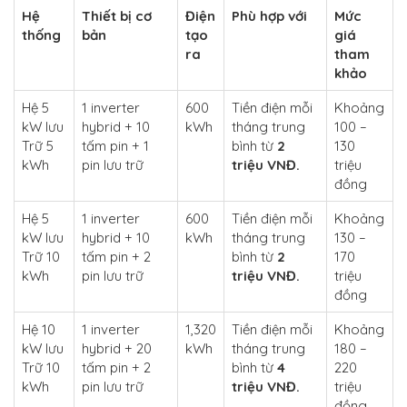
Hệ
Thiết bị cơ
Điện
Phù hợp với
Mức
thống
bản
tạo
giá
ra
tham
khảo
Hệ 5
1 inverter
600
Tiền điện mỗi
Khoảng
kW lưu
hybrid + 10
kWh
tháng trung
100 –
Trữ 5
tấm pin + 1
bình từ
2
130
kWh
pin lưu trữ
triệu VNĐ.
triệu
đồng
Hệ 5
1 inverter
600
Tiền điện mỗi
Khoảng
kW lưu
hybrid + 10
kWh
tháng trung
130 –
Trữ 10
tấm pin + 2
bình từ
2
170
kWh
pin lưu trữ
triệu VNĐ.
triệu
đồng
Hệ 10
1 inverter
1,320
Tiền điện mỗi
Khoảng
kW lưu
hybrid + 20
kWh
tháng trung
180 –
Trữ 10
tấm pin + 2
bình từ
4
220
kWh
pin lưu trữ
triệu VNĐ.
triệu
đồng