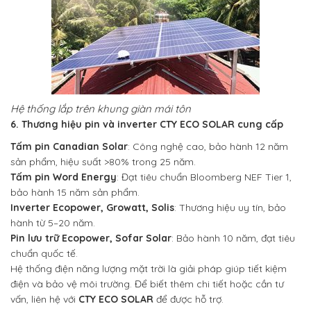
Hệ thống lắp trên khung giàn mái tôn
6. Thương hiệu pin và inverter CTY ECO SOLAR cung cấp
Tấm pin Canadian Solar
: Công nghệ cao, bảo hành 12 năm
sản phẩm, hiệu suất >80% trong 25 năm.
Tấm pin Word Energy
: Đạt tiêu chuẩn Bloomberg NEF Tier 1,
bảo hành 15 năm sản phẩm.
Inverter Ecopower, Growatt, Solis
: Thương hiệu uy tín, bảo
hành từ 5–20 năm.
Pin lưu trữ Ecopower, Sofar Solar
: Bảo hành 10 năm, đạt tiêu
chuẩn quốc tế.
Hệ thống điện năng lượng mặt trời là giải pháp giúp tiết kiệm
điện và bảo vệ môi trường. Để biết thêm chi tiết hoặc cần tư
vấn, liên hệ với
CTY ECO SOLAR
để được hỗ trợ.