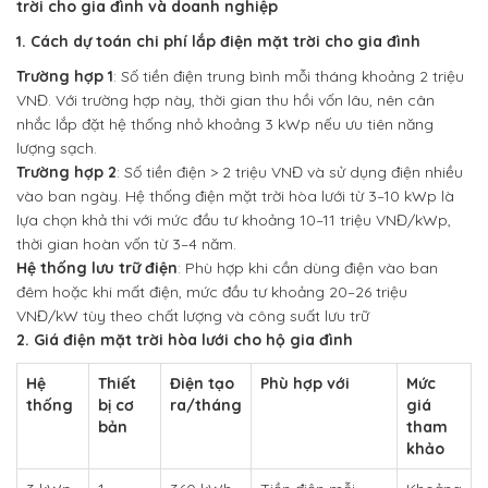
trời cho gia đình và doanh nghiệp
1. Cách dự toán chi phí lắp điện mặt trời cho gia đình
Trường hợp 1
: Số tiền điện trung bình mỗi tháng khoảng 2 triệu
VNĐ. Với trường hợp này, thời gian thu hồi vốn lâu, nên cân
nhắc lắp đặt hệ thống nhỏ khoảng 3 kWp nếu ưu tiên năng
lượng sạch.
Trường hợp 2
: Số tiền điện > 2 triệu VNĐ và sử dụng điện nhiều
vào ban ngày. Hệ thống điện mặt trời hòa lưới từ 3–10 kWp là
lựa chọn khả thi với mức đầu tư khoảng 10–11 triệu VNĐ/kWp,
thời gian hoàn vốn từ 3–4 năm.
Hệ thống lưu trữ điện
: Phù hợp khi cần dùng điện vào ban
đêm hoặc khi mất điện, mức đầu tư khoảng 20–26 triệu
VNĐ/kW tùy theo chất lượng và công suất lưu trữ
2. Giá điện mặt trời hòa lưới cho hộ gia đình
Hệ
Thiết
Điện tạo
Phù hợp với
Mức
thống
bị cơ
ra/tháng
giá
bản
tham
khảo