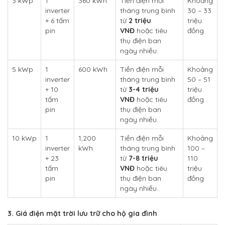
3 kWp
1
360 kWh
Tiền điện mỗi
Khoảng
inverter
tháng trung bình
30 – 33
+ 6 tấm
từ
2 triệu
triệu
pin
VNĐ
hoặc tiêu
đồng
thụ điện ban
ngày nhiều.
5 kWp
1
600 kWh
Tiền điện mỗi
Khoảng
inverter
tháng trung bình
50 – 51
+ 10
từ
3-4 triệu
triệu
tấm
VNĐ
hoặc tiêu
đồng
pin
thụ điện ban
ngày nhiều.
10 kWp
1
1,200
Tiền điện mỗi
Khoảng
inverter
kWh
tháng trung bình
100 –
+ 23
từ
7-8 triệu
110
tấm
VNĐ
hoặc tiêu
triệu
pin
thụ điện ban
đồng
ngày nhiều.
3. Giá điện mặt trời lưu trữ cho hộ gia đình