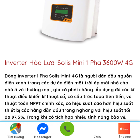
Inverter Hòa Lưới Solis Mini 1 Pha 3600W 4G
Dòng Inverter 1 Pha Solis-Mini-4G là người dẫn đầu nguồn
điện xanh trong các dự án điện mặt trời áp mái nhỏ cho
nhà ở và thương mại, giá cả phải chăng. Áp dụng đủ các kĩ
thuật điều khiển kĩ thuật số, có cấu trúc topo tiên tiến, và
thuật toán MPPT chính xác, có hiệu suất cao hơn hiệu suất
thiết bị các hãng dẫn đầu trong nghàng với hiệu suất tối
đa 97.5%. Trong khi có tích hợp nhiều tính năng bảo vệ,
công nghệ chuyển tần số siêu cao.
Giá :
Vui lòng liên hệ
0969 296 297
Shopee
Tìm Đường
Messenger
Zalo