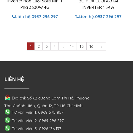
Inverter Hòa Lưới Solis Mini 1
BỘ HÒA LƯỚI AOTAI
Pha 3600W 4G
INVERTER 1.5KW
Liên hệ:
0937 296 297
Liên hệ:
0937 296 297
1
2
3
4
…
14
15
16
→
LIÊN HỆ
Địa chỉ: Số 62 đường Lâm Thị Hố, Phường
Tân Chánh Hiệp, Quận 12, TP. Hồ Chí Minh
Tư vấn viên 1: 0968 575 857
Tư vấn viên 2: 0969 296 297
Tư vấn viên 3: 0926 136 137