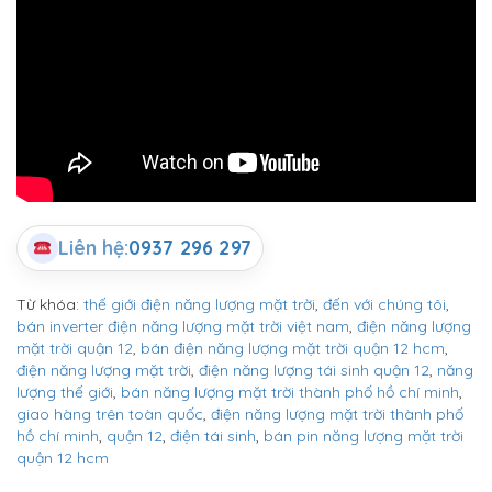
Liên hệ:
0937 296 297
Từ khóa:
thế giới điện năng lượng mặt trời
,
đến với chúng tôi
,
bán inverter điện năng lượng mặt trời việt nam
,
điện năng lượng
mặt trời quận 12
,
bán điện năng lượng mặt trời quận 12 hcm
,
điện năng lượng mặt trời
,
điện năng lượng tái sinh quận 12
,
năng
lượng thế giới
,
bán năng lượng mặt trời thành phố hồ chí minh
,
giao hàng trên toàn quốc
,
điện năng lượng mặt trời thành phố
hồ chí minh
,
quận 12
,
điện tái sinh
,
bán pin năng lượng mặt trời
quận 12 hcm