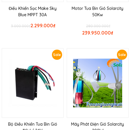
Điều Khiển Sạc Make Sky
Motor Tua Bin Gió Solarcity
Blue MPPT 30A
50Kw
2.299.000
₫
3.000.000
₫
280.000.000
₫
239.950.000
₫
Sale
Sale
Bộ Điều Khiển Tua Bin Gió
Máy Phát Điện Gió Solarcity