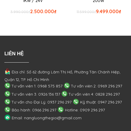
1KW / 24V
200W
2.500.000
₫
9.499.000
₫
3.990.000
₫
11.599.000
₫
LIÊN HỆ
Địa chỉ: Số 62 đường Lâm Thị Hố, Phường
Tân Chánh Hiệp,
Quận 12, TP. Hồ Chí Minh
Tư vấn viên 1: 0968 575 857
Tư vấn viên 2: 0969 296 297
Tư vấn viên 3: 0926 136 137
Tư vấn viên 4: 0828 296 297
Tư vấn cho Đại Lý: 0937 296 297
Kỹ thuật: 0947 296 297
Bảo hành: 0966 296 297
Hotline: 0909 296 297
Email: nangluongthegioi@gmail.com