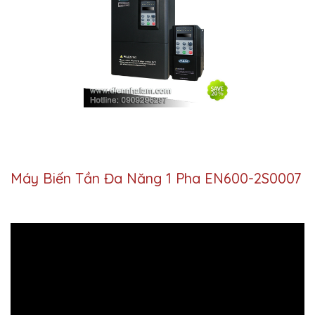
Máy Biến Tần Đa Năng 1 Pha EN600-2S0007