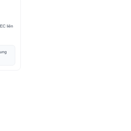
EC liên
hung