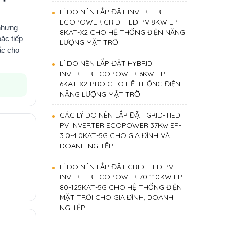
LÍ DO NÊN LẮP ĐẶT INVERTER
ECOPOWER GRID-TIED PV 8KW EP-
hưng
8KAT-X2 CHO HỆ THỐNG ĐIỆN NĂNG
ặc tiếp
LƯỢNG MẶT TRỜI
ắc
cho
LÍ DO NÊN LẮP ĐẶT HYBRID
INVERTER ECOPOWER 6KW EP-
6KAT-X2-PRO CHO HỆ THỐNG ĐIỆN
NĂNG LƯỢNG MẶT TRỜI
CÁC LÝ DO NÊN LẮP ĐẶT GRID-TIED
PV INVERTER ECOPOWER 37Kw EP-
3.0-4.0KAT-5G CHO GIA ĐÌNH VÀ
DOANH NGHIỆP
LÍ DO NÊN LẮP ĐẶT GRID-TIED PV
INVERTER ECOPOWER 70-110KW EP-
80-125KAT-5G CHO HỆ THỐNG ĐIỆN
MẶT TRỜI CHO GIA ĐÌNH, DOANH
NGHIỆP