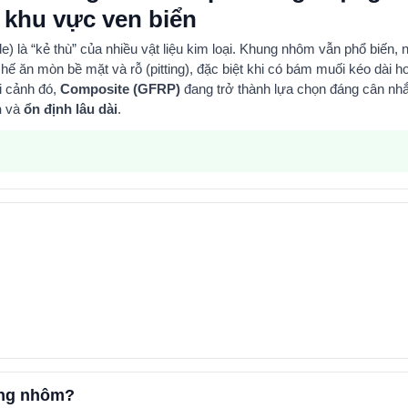
 khu vực ven biển
e) là “kẻ thù” của nhiều vật liệu kim loại. Khung nhôm vẫn phổ biến,
n
hế ăn mòn bề mặt và rỗ (pitting), đặc biệt khi có bám muối kéo dài
ho
ối cảnh đó,
Composite (GFRP)
đang trở thành lựa chọn đáng cân nh
n
và
ổn định lâu dài
.
ung nhôm?