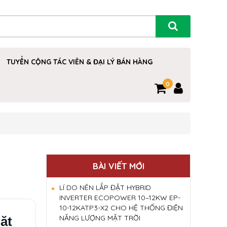
TUYỂN CỘNG TÁC VIÊN & ĐẠI LÝ BÁN HÀNG
0
BÀI VIẾT MỚI
LÍ DO NÊN LẮP ĐẶT HYBRID
INVERTER ECOPOWER 10–12KW EP-
10-12KATP3-X2 CHO HỆ THỐNG ĐIỆN
NĂNG LƯỢNG MẶT TRỜI
ặt