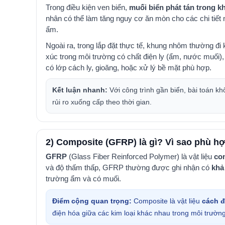
Trong điều kiện ven biển,
muối biển phát tán trong k
nhân
có thể làm tăng nguy cơ ăn mòn cho các chi tiết 
ẩm.
Ngoài ra, trong lắp đặt thực tế, khung nhôm thường đ
xúc
trong môi trường có chất điện ly (ẩm, nước muối)
có lớp cách ly,
gioăng, hoặc xử lý bề mặt phù hợp.
Kết luận nhanh:
Với công trình gần biển, bài toán kh
rủi ro xuống cấp theo thời gian.
2) Composite (GFRP) là gì? Vì sao phù 
GFRP
(Glass Fiber Reinforced Polymer) là vật liệu
com
và độ thấm thấp, GFRP thường được ghi nhận có
khả
trường ẩm và có muối.
Điểm cộng quan trọng:
Composite là vật liệu
cách đ
điện hóa giữa các kim loại khác nhau trong môi trườ