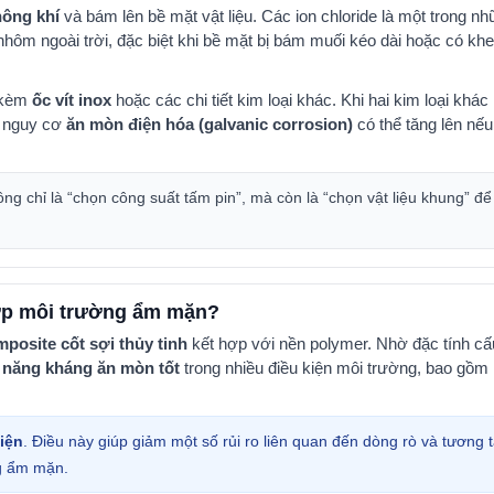
hông khí
và bám lên bề mặt vật liệu. Các ion chloride là một trong nh
nhôm ngoài trời, đặc biệt khi bề mặt bị bám muối kéo dài hoặc có khe
i kèm
ốc vít inox
hoặc các chi tiết kim loại khác. Khi hai kim loại khác l
, nguy cơ
ăn mòn điện hóa (galvanic corrosion)
có thể tăng lên nế
ông chỉ là “chọn công suất tấm pin”, mà còn là “chọn vật liệu khung”
để
hợp môi trường ẩm mặn?
posite cốt sợi thủy tinh
kết hợp với nền polymer.
Nhờ đặc tính cấ
 năng kháng ăn mòn tốt
trong nhiều điều kiện môi trường,
bao gồm 
iện
. Điều này giúp giảm một số rủi ro liên quan đến dòng rò
và tương t
ng ẩm mặn.