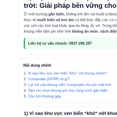
trời: Giải pháp bền vững cho
Ở môi trường
gần biển
, không khí ẩm và muối (chlorid
thực tế
muối biển và hơi ẩm
có thể thúc đẩy các cơ c
xúc với các kim loại khác qua bu-lông, ốc vít. Trong b
khung viền tấm pin nhờ tính
kháng ăn mòn
,
cách điệ
Liên hệ tư vấn nhanh:
0937 296 297
Nội dung chính
Vì sao khu vực ven biển “khó” với khung nhôm?
Composite (GFRP) là gì?
Lợi ích của khung viền Composite cho pin mặt trời
Tiêu chí chọn khung pin cho công trình gần biển
Câu hỏi thường gặp
1) Vì sao khu vực ven biển “khó” với kh