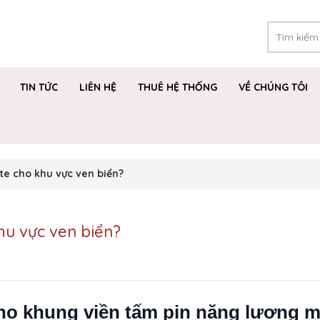
TIN TỨC
LIÊN HỆ
THUÊ HỆ THỐNG
VỀ CHÚNG TÔI
e cho khu vực ven biển?
hu vực ven biển?
ho khung viền tấm pin năng lượng m