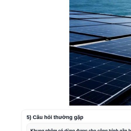
5) Câu hỏi thường gặp
Khung nhôm có dùng được cho công trình gần b