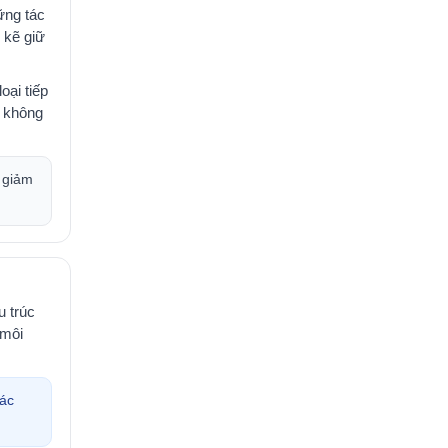
ững tác
 kẽ giữ
oại tiếp
u không
 giảm
u trúc
môi
ác