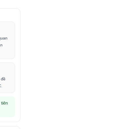
quan
ẫn
 đề
C.
tiên